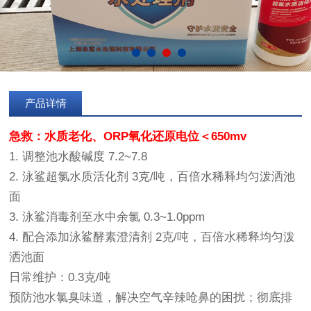
产品详情
急救：水质老化、ORP氧化还原电位＜650mv
1. 调整池水酸碱度 7.2~7.8
2. 泳鲨超氯水质活化剂 3克/吨，百倍水稀释均匀泼洒池
面
3. 泳鲨消毒剂至水中余氯 0.3~1.0ppm
4. 配合添加泳鲨酵素澄清剂 2克/吨，百倍水稀释均匀泼
洒池面
日常维护：0.3克/吨
预防池水氯臭味道，解决空气辛辣呛鼻的困扰；彻底排