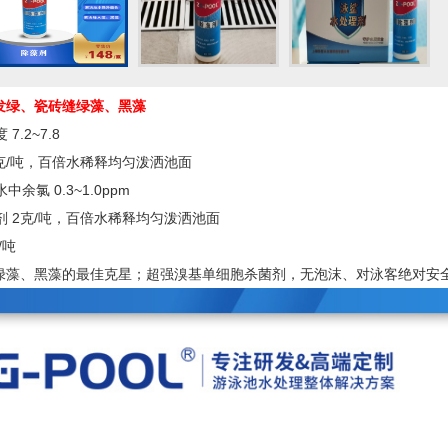
发绿、瓷砖缝绿藻、黑藻
7.2~7.8
 3克/吨，百倍水稀释均匀泼洒池面
中余氯 0.3~1.0ppm
清剂 2克/吨，百倍水稀释均匀泼洒池面
/吨
绿藻、黑藻的最佳克星；超强溴基单细胞杀菌剂，无泡沫、对泳客绝对安