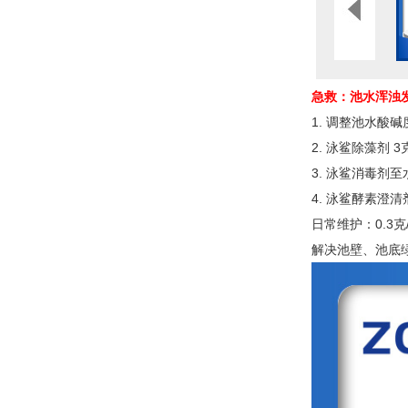
急救：池水浑浊
1. 调整池水酸碱度 
2. 泳鲨除藻剂
3. 泳鲨消毒剂至水
4. 泳鲨酵素澄
日常维护：0.3克
解决池壁、池底