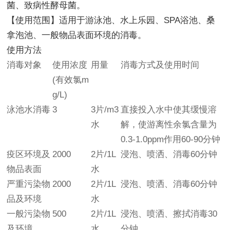
菌、致病性酵母菌。
【使用范围】适用于游泳池、水上乐园、SPA浴池、桑
拿泡池、一般物品表面环境的消毒。
使用方法
消毒对象
使用浓度
用量
消毒方式及使用时间
(有效氯m
g/L)
泳池水消毒
3
3片/m3
直接投入水中使其缓慢溶
水
解，使游离性余氯含量为
0.3-1.0ppm作用60-90分钟
疫区环境及
2000
2片/1L
浸泡、喷洒、消毒60分钟
物品表面
水
严重污染物
2000
2片/1L
浸泡、喷洒、消毒60分钟
品及环境
水
一般污染物
500
2片/1L
浸泡、喷洒、擦拭消毒30
及环境
水
分钟