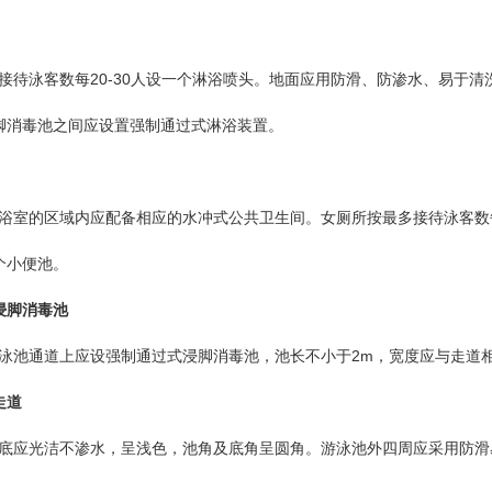
待泳客数每20-30人设一个淋浴喷头。地面应用防滑、防渗水、易于清
脚消毒池之间应设置强制通过式淋浴装置。
室的区域内应配备相应的水冲式公共卫生间。女厕所按最多接待泳客数每
个小便池。
式浸脚消毒池
池通道上应设强制通过式浸脚消毒池，池长不小于2m，宽度应与走道相同
走道
应光洁不渗水，呈浅色，池角及底角呈圆角。游泳池外四周应采用防滑