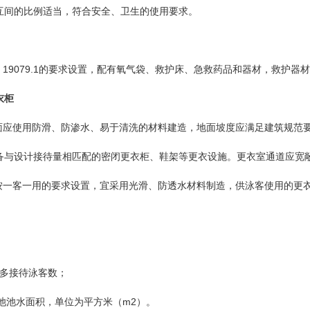
互间的比例适当，符合安全、卫生的使用要求。
19079.1的要求设置，配有氧气袋、救护床、急救药品和器材，救护器
衣柜
衣室地面应使用防滑、防渗水、易于清洗的材料建造，地面坡度应满足建筑规
备与设计接待量相匹配的密闭更衣柜、鞋架等更衣设施。更衣室通道应宽
衣柜应按一客一用的要求设置，宜采用光滑、防透水材料制造，供泳客使用的
多接待泳客数；
水面积，单位为平方米（m2）。