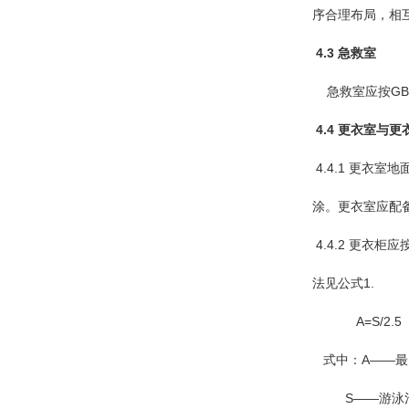
序合理布局，相
4.3 急救室
急救室应按GB 
4.4 更衣室与更
4.4.1 更
涂。更衣室应配
4.4.2 更
法见公式1.
A=S/2.5
式中：A——最
S——游泳池池