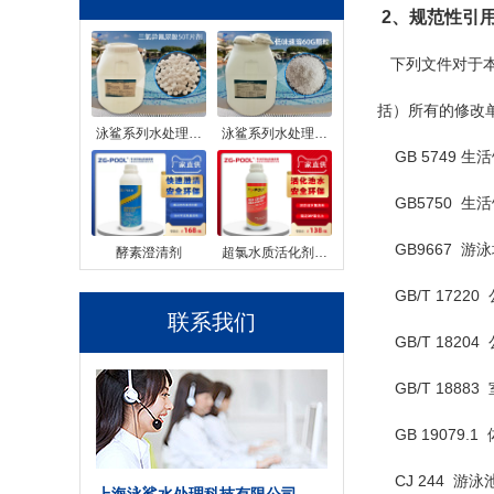
2、规范性引
下列文件对于本
括）所有的修改
泳鲨系列水处理…
泳鲨系列水处理…
GB 5749 
GB5750 生
GB9667 游
酵素澄清剂
超氯水质活化剂…
GB/T 1722
联系我们
GB/T 1820
GB/T 1888
GB 19079
CJ 244 游