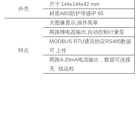
尺寸
144x144x42 mm
外壳
材质
ABS
防护等级
IP
65
大图像显示,操作简单
两路继电器输出,自动控制计量泵
MODBUS RTU
通讯协议
RS485
数据
特点
可 上传
两路
4-20mA
电流输出，数据可连接
无 线远程