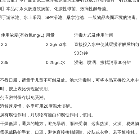
及其含量】本产品是以三氯异氰尿酸为主要有效成分的消毒片，有效氯含量
别】本品可杀灭肠道致病菌、化脓性球菌、致病性酵母菌。
用于游泳池、水上乐园、SPA浴池、桑拿泡池、一般物品表面环境的消毒
使用浓度(有效氯mg/L)
用量
消毒方式及使用时间
2-3
2-3g/m3水
直接投入水中使其缓慢溶解后均匀泼洒
90分钟
235
0.28g/L水
浸泡、喷洒、擦拭消毒30分钟
，不得口服，请量于儿童不可触及处。池水消毒时，可将本品直接投入水
毒时，按上表比例现配现用。
毒剂应密封保存以免受潮。
时溶解速度慢，冬季可用20度温水溶解。
金属有腐蚀作用，对织物有漂白和腐蚀作用，慎用。
在干燥低温，通风的地方，避免暴晒、雨淋受潮、远离热源、火源、易燃
，需佩戴防护手套、口罩，避免直接接触眼睛、皮肤或衣物。若不慎接触，