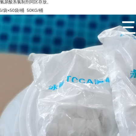
非氰尿酸系氯制剂同区存放。
袋×50袋/桶 50KG/桶