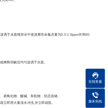
为90%+。
。
于水面维持水中使游离性余氯含量为0.3-1.0ppm作用60-
中或稀释溶解后均匀泼洒于水面。
在线客服
物、易氧化物、酸碱、有机物，切忌混储。
服务热线
请立即用大量清水冲洗,并立即就医。