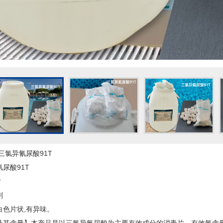
三氯异氰尿酸91T
尿酸91T
片
剂
白色片状,有异味。